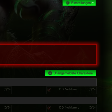
Einstellungen
Unangemeldete Charaktere
(0/8)
DD Nahkampf
(0/6)
(0/8)
DD Nahkampf
(0/6)