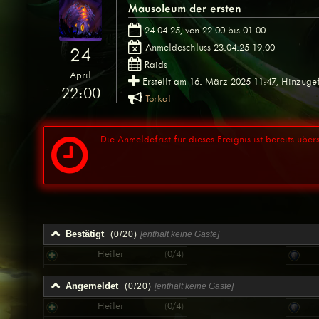
Mausoleum der ersten
24.04.25, von 22:00 bis 01:00
Anmeldeschluss 23.04.25 19:00
24
Raids
April
Erstellt am 16. März 2025 11:47, Hinzugef
22:00
Torkal
Die Anmeldefrist für dieses Ereignis ist bereits übers
Bestätigt
(0/20)
[enthält keine Gäste]
Heiler
(0/4)
Angemeldet
(0/20)
[enthält keine Gäste]
Heiler
(0/4)