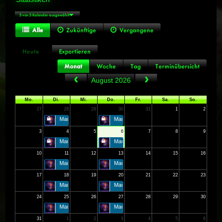
5 von 5 Kalender ausgewählt
Alle
Zukünftige
Vergangene
Heute
Exportieren
Monat
Woche
Tag
Terminübersicht
August 2026
Mo.
Di.
Mi.
Do.
Fr.
Sa.
So.
27
28
29
30
31
1
2
Mausoleum der ersten
Mausoleum der ersten
3
4
5
6
7
8
9
Mausoleum der ersten
Mausoleum der ersten
10
11
12
13
14
15
16
Mausoleum der ersten
Mausoleum der ersten
17
18
19
20
21
22
23
Mausoleum der ersten
Mausoleum der ersten
24
25
26
27
28
29
30
Mausoleum der ersten
Mausoleum der ersten
31
1
2
3
4
5
6