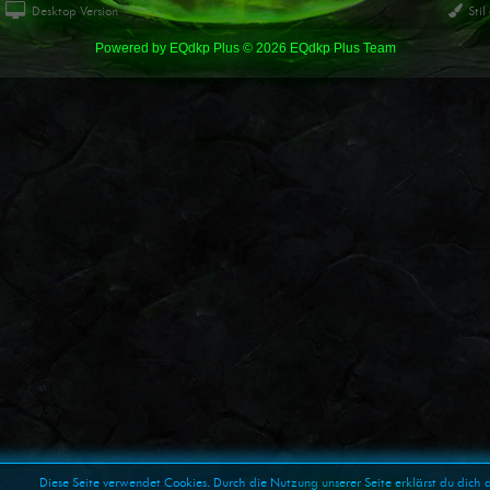
Desktop Version
Stil
Powered by
EQdkp Plus
© 2026 EQdkp Plus Team
Diese Seite verwendet Cookies. Durch die Nutzung unserer Seite erklärst du dich 